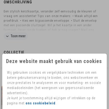
OMSCHRIJVING
Een stylish kerstkaartje, verander zelf eenvoudig de kleuren of
vraag om assistentie! Tips van onze makers: • Maak altijd een
proefdruk. • Kies een bijpassende enveloppe. • Sluit de envelop
met een passende sluitzegel. Wil je het kaartje in een ander
formaat, liever ronde hoeken of heb je nog vragen? Mail ons
eventjes! Dan kijken we graag naar de mogelijkheden.
Toon meer
COLLECTIE
Deze website maakt gebruik van cookies
Stanskaartjes kerstkaartjes
Wij gebruiken cookies en vergelijkbare technieken om een
betere gebruikerservaring te bieden, ons websiteverkeer en
AANBEVOLEN
onze prestaties te analyseren en voor marketing- en sociale
mediadoeleinden (het weergeven van gepersonaliseerde
advertenties).
Je kunt je toestemming altijd wijzigen of intrekken op de
pagina met
ons cookiebeleid
.