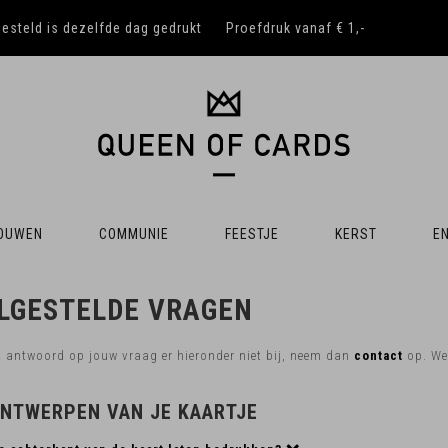
besteld is dezelfde dag gedrukt
Proefdruk vanaf € 1,-
OUWEN
COMMUNIE
FEESTJE
KERST
EN
LGESTELDE VRAGEN
t antwoord op jouw vraag er hieronder niet bij, neem dan
contact
op. We 
ONTWERPEN VAN JE KAARTJE