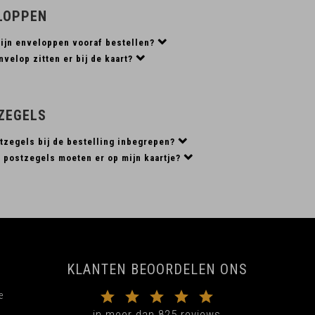
LOPPEN
mijn enveloppen vooraf bestellen?
velop zitten er bij de kaart?
ZEGELS
tzegels bij de bestelling inbegrepen?
 postzegels moeten er op mijn kaartje?
KLANTEN BEOORDELEN ONS
e
in meer dan 825 reviews