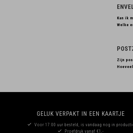
ENVE
Kan ik 
Welke en
POST
Zijn pos
Hoeveel
GELUK VERPAKT IN EEN KAARTJE
Voor 17:00 uur besteld, is vandaag nog in producti
Proefdruk vanaf €1,-