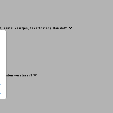
t, aantal kaartjes, tekstfouten). Kan dat?
eks laten versturen?