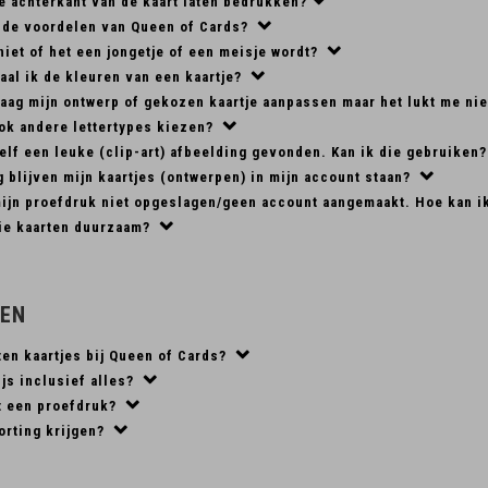
e achterkant van de kaart laten bedrukken?
n de voordelen van Queen of Cards?
niet of het een jongetje of een meisje wordt?
aal ik de kleuren van een kaartje?
raag mijn ontwerp of gekozen kaartje aanpassen maar het lukt me nie
ook andere lettertypes kiezen?
elf een leuke (clip-art) afbeelding gevonden. Kan ik die gebruiken
 blijven mijn kaartjes (ontwerpen) in mijn account staan?
mijn proefdruk niet opgeslagen/geen account aangemaakt. Hoe kan i
lie kaarten duurzaam?
ZEN
ten kaartjes bij Queen of Cards?
ijs inclusief alles?
t een proefdruk?
orting krijgen?