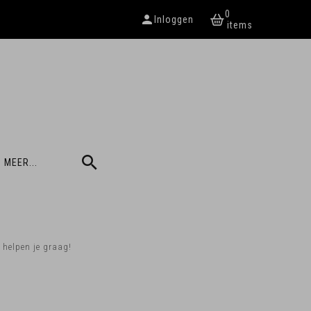
0
Inloggen
 MEER...
helpen je graag!