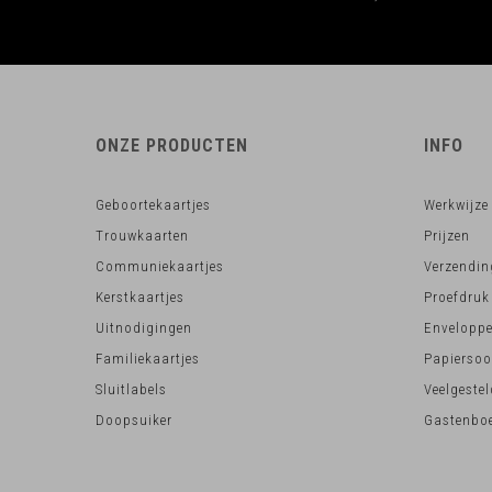
ONZE PRODUCTEN
INFO
Geboortekaartjes
Werkwijze
Trouwkaarten
Prijzen
Communiekaartjes
Verzendin
Kerstkaartjes
Proefdruk
Uitnodigingen
Envelopp
Familiekaartjes
Papiersoo
Sluitlabels
Veelgeste
Doopsuiker
Gastenboe