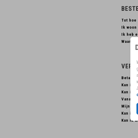
BEST
Tot hoe 
Ik woon 
Ik heb e
Waar ka
VERZ
Betaal 
Kan ik m
Kan ik e
Vanaf we
Mijn kaa
Kan ik m
Kan ik a