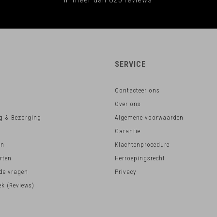
SERVICE
Contacteer ons
Over ons
g & Bezorging
Algemene voorwaarden
Garantie
en
Klachtenprocedure
rten
Herroepingsrecht
lde vragen
Privacy
k (Reviews)