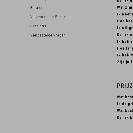
Kan ik d
Wat zij
Betalen
Ik weet 
Verzenden en Bezorgen
Hoe bep
Over ons
Ik wil g
Kan ik 
Veelgestelde vragen
Ik heb z
Hoe lang
Ik heb 
Zijn jul
PRIJ
Wat kos
Is de pr
Wat kos
Kan ik k