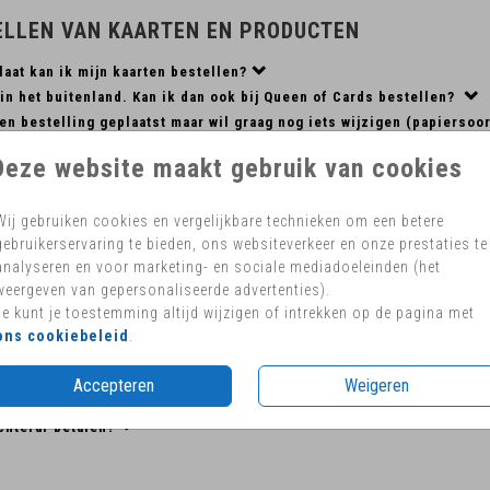
ELLEN VAN KAARTEN EN PRODUCTEN
laat kan ik mijn kaarten bestellen?
in het buitenland. Kan ik dan ook bij Queen of Cards bestellen?
en bestelling geplaatst maar wil graag nog iets wijzigen (papiersoor
n ik mijn opgeslagen kaarten terug vinden?
Deze website maakt gebruik van cookies
Wij gebruiken cookies en vergelijkbare technieken om een betere
ENDING EN LEVERING
gebruikerservaring te bieden, ons websiteverkeer en onze prestaties te
analyseren en voor marketing- en sociale mediadoeleinden (het
ik verzendkosten?
weergeven van gepersonaliseerde advertenties).
ijn kaartjes rechtstreeks versturen naar familie en vrienden?
Je kunt je toestemming altijd wijzigen of intrekken op de pagina met
en deel van mijn kaartjes naar mijzelf en het andere deel rechtstre
ons cookiebeleid
.
lk aantal kaartjes wordt mijn bestelling pakketpost?
rtjes zijn niet op tijd geleverd, wat nu?
Accepteren
Weigeren
ijn bestelling retour sturen?
chteraf betalen?