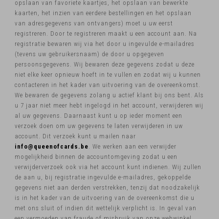
opslaan van favoriete kaartjes, het opslaan van bewerkte
kaarten, het inzien van eerdere bestellingen en het opslaan
van adresgegevens van ontvangers) moet u uw eerst
registreren. Door te registreren maakt u een account aan. Na
registratie bewaren wij via het door u ingevulde e-mailadres
(tevens uw gebruikersnaam) de door u opgegeven
persoonsgegevens. Wij bewaren deze gegevens zodat u deze
niet elke keer opnieuw hoeft in te vullen en zodat wij u kunnen
contacteren in het kader van uitvoering van de overeenkomst.
We bewaren de gegevens zolang u actief klant bij ons bent. Als
u 7 jaar niet meer hebt ingelogd in het account, verwijderen wij
al uw gegevens. Daarnaast kunt u op ieder moment een
verzoek doen om uw gegevens te laten verwijderen in uw
account. Dit verzoek kunt u mailen naar
info@queenofcards.be
. We werken aan een verwijder
mogelijkheid binnen de accountomgeving zodat u een
verwijderverzoek ook via het account kunt indienen. Wij zullen
de aan u, bij registratie ingevulde e-mailadres, gekoppelde
gegevens niet aan derden verstrekken, tenzij dat noodzakelijk
is in het kader van de uitvoering van de overeenkomst die u
met ons sluit of indien dit wettelijk verplicht is. In geval van
een vermoeden van fraude of misbruik van onze webwinkel