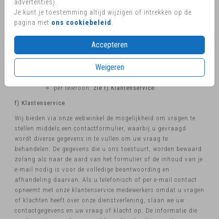
advertenties).
e) Marketing
Je kunt je toestemming altijd wijzigen of intrekken op de
Wij kunnen u, naast de informatie op onze website, ook op de
pagina met
ons cookiebeleid
.
hoogte brengen van onze nieuwe producten en diensten:
Accepteren
per post: zonder uw expliciete toestemming zullen
Sparkles en Queen of Cards uw persoonsgegevens
Weigeren
niet verwerken voor direct-marketingdoeleinden;
via social media;
per telefoon:
zie f) Klantenservice
.
f) Klantenservice
Wij bieden via onze webwinkel de mogelijkheid om vragen te
stellen middels een contactformulier, waarbij u gevraagd
wordt diverse gegevens in te vullen om uw vraag te
behandelen. De gegevens die u ons toestuurt, worden bewaard
zolang als naar de aard van het formulier of de inhoud van je
e-mail nodig is voor de volledige beantwoording en
afhandeling daarvan. Als u telefonisch of per e-mail contact
opneemt met onze klantenservice medewerkers omdat u vragen
of klachten heeft over onze dienstverlening, slaan we uw
contactgegevens en uw vraag of klacht op. De informatie die