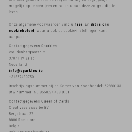
mogelijk op te schrijven en raden u aan deze zorgvuldig te
lezen.
Onze algemene voorwaarden vind u
hier
. En
dit is ons
cookiebeleid
, waar u ook de cookie-instellingen kunt
aanpassen.
Contactgegevens Sparkles
Woudenbergseweg 21
3707 HW Zeist
Nederland
info@sparkles.io
+31857430750
Inschrijvingsnummer bij de Kamer van Koophandel: 52880133.
Btw-nummer: NL 8558.27.488.B.01.
Contactgegevens Queen of Cards
Creativeservices.be BV
Bergstraat 27
8800 Roeselare
Belgie