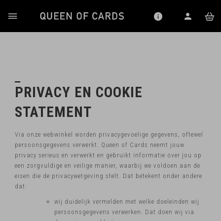
PRIVACY EN COOKIE
STATEMENT
Via onze webwinkel worden privacygevoelige gegevens, oftewel
persoonsgegevens verwerkt. Queen of Cards neemt jouw
privacy serieus en verwerkt en gebruikt informatie over jou op
een zorgvuldige en veilige manier, waarbij we voldoen aan de
eisen die de privacywetgeving stelt. Dat betekent onder andere
dat:
wij duidelijk vermelden met welke doeleinden wij
persoonsgegevens verwerken. Dat doen wij via