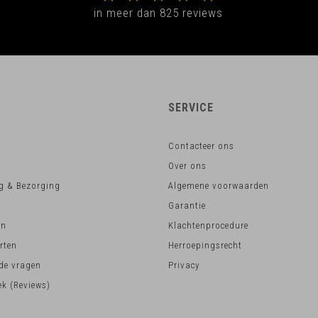
in meer dan 825 reviews
SERVICE
Contacteer ons
Over ons
g & Bezorging
Algemene voorwaarden
Garantie
en
Klachtenprocedure
rten
Herroepingsrecht
lde vragen
Privacy
k (Reviews)