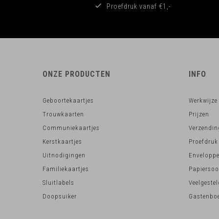
Proefdruk vanaf €1,-
ONZE PRODUCTEN
INFO
Geboortekaartjes
Werkwijze
Trouwkaarten
Prijzen
Communiekaartjes
Verzendin
Kerstkaartjes
Proefdruk
Uitnodigingen
Envelopp
Familiekaartjes
Papiersoo
Sluitlabels
Veelgeste
Doopsuiker
Gastenboe