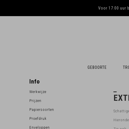
Voor 17:00 uur 
GEBOORTE
TR
Info
Werkwijze
EXT
Prijzen
Papiersoorten
Schattig
Proefdruk
Hieronder
Enveloppen
Zie ook: