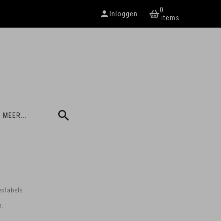
0
Inloggen
 MEER...
slabels...
n.