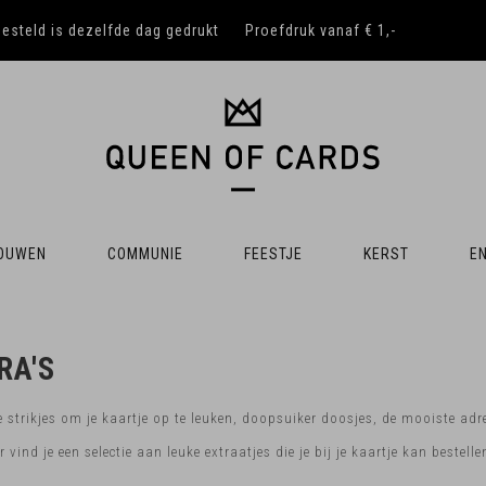
besteld is dezelfde dag gedrukt
Proefdruk vanaf € 1,-
OUWEN
COMMUNIE
FEESTJE
KERST
EN
RA'S
e strikjes om je kaartje op te leuken, doopsuiker doosjes, de mooiste adre
 vind je een selectie aan leuke extraatjes die je bij je kaartje kan bestelle