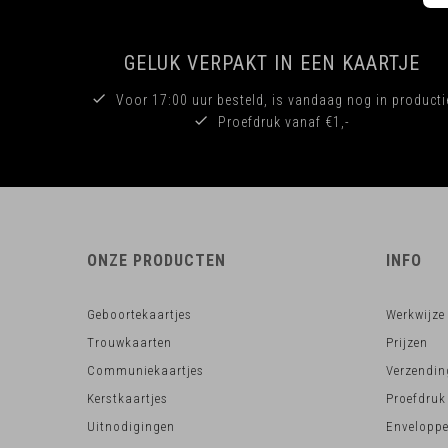
GELUK VERPAKT IN EEN KAARTJE
Voor 17:00 uur besteld, is vandaag nog in producti
Proefdruk vanaf €1,-
ONZE PRODUCTEN
INFO
Geboortekaartjes
Werkwijze
Trouwkaarten
Prijzen
Communiekaartjes
Verzendin
Kerstkaartjes
Proefdruk
Uitnodigingen
Envelopp