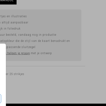
tjes en illustraties
jn altijd aanpasbaar
k in foliedruk
 uur besteld, vandaag nog in productie
velopkleur die de stijl van de kaart benadrukt en
en bijpassende sluitzegel
g?
We helpen je graag
met je ontwerp
5
per 25 strikjes