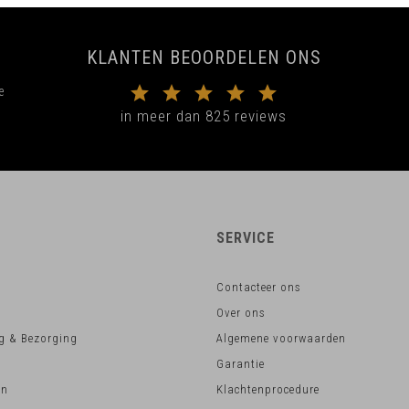
KLANTEN BEOORDELEN ONS
e
in meer dan 825 reviews
SERVICE
Contacteer ons
Over ons
g & Bezorging
Algemene voorwaarden
Garantie
en
Klachtenprocedure