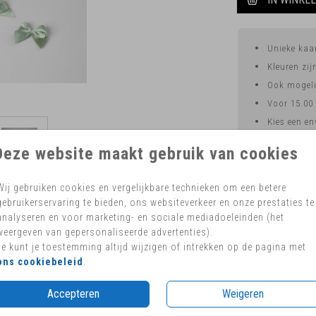
Unieke kaar
Kleuren zi
Ook mogelij
Voor 15.00
Kies een en
werk af met e
Deze website maakt gebruik van cookies
Hulp nodi
Wij gebruiken cookies en vergelijkbare technieken om een betere
gebruikerservaring te bieden, ons websiteverkeer en onze prestaties te
Prijs:
€ 6,9
analyseren en voor marketing- en sociale mediadoeleinden (het
weergeven van gepersonaliseerde advertenties).
or op een geboortekaart. In elk zakje zitten 25
Je kunt je toestemming altijd wijzigen of intrekken op de pagina met
ons cookiebeleid
.
Accepteren
Weigeren