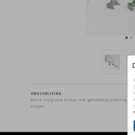
OMSCHRIJVING
Mooie olijfgroene strikjes met gemakkelijk plakstripje vo
strikjes.