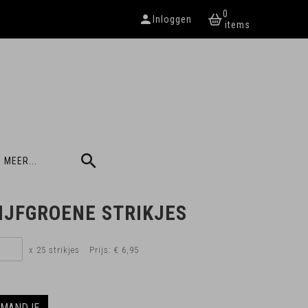
0
Inloggen
 MEER...
LIJFGROENE STRIKJES
x 25 strikjes
Prijs:
€ 6,95
LMANDJE