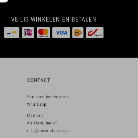
VEILIG WINKELEN EN BETALEN
CONTACT
Stuur een berichtje via
Whatsapp
Mail ons:
via formulier
of
info@queenofcards.be