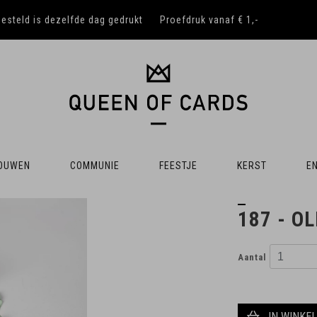
besteld is dezelfde dag gedrukt
Proefdruk vanaf € 1,-
OUWEN
COMMUNIE
FEESTJE
KERST
EN
187 - O
Aantal
IN WINKE