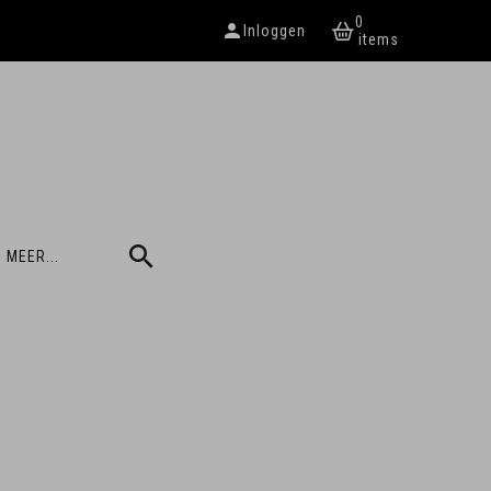
0
Inloggen
 MEER...