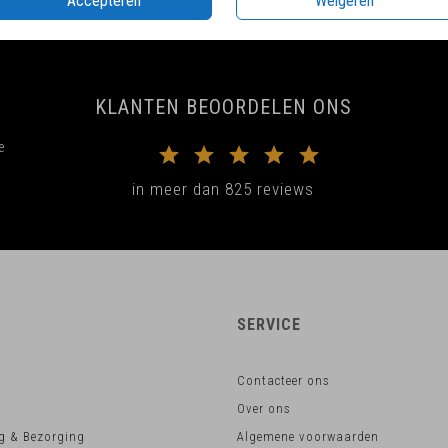
Accepteren
Weigeren
KLANTEN BEOORDELEN ONS
e
in meer dan 825 reviews
SERVICE
Contacteer ons
Over ons
g & Bezorging
Algemene voorwaarden