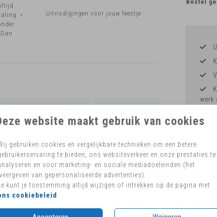
Bestel ge
ltijd
Uitnodigingen voor jouw feestje
aling. •
ander
! Dan
U
K
V
K
werk 
H
Deze website maakt gebruik van cookies
Wij gebruiken cookies en vergelijkbare technieken om een betere
gebruikerservaring te bieden, ons websiteverkeer en onze prestaties te
analyseren en voor marketing- en sociale mediadoeleinden (het
Formaten 
weergeven van gepersonaliseerde advertenties).
Je kunt je toestemming altijd wijzigen of intrekken op de pagina met
ons cookiebeleid
.