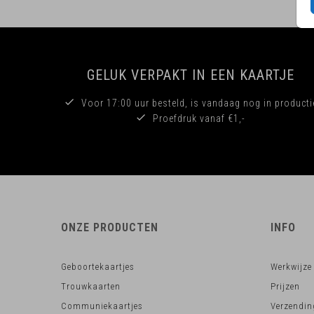
GELUK VERPAKT IN EEN KAARTJE
Voor 17:00 uur besteld, is vandaag nog in producti
Proefdruk vanaf €1,-
ONZE PRODUCTEN
INFO
Geboortekaartjes
Werkwijze
Trouwkaarten
Prijzen
Communiekaartjes
Verzendin