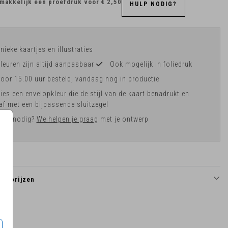
makkelijk een proefdruk voor
€ 2,50
HULP NODIG?
nieke kaartjes en illustraties
leuren zijn altijd aanpasbaar
Ook mogelijk in foliedruk
oor 15.00 uur besteld, vandaag nog in productie
ies een envelopkleur die de stijl van de kaart benadrukt en
af met een bijpassende sluitzegel
ulp nodig?
We helpen je graag
met je ontwerp
en prijzen