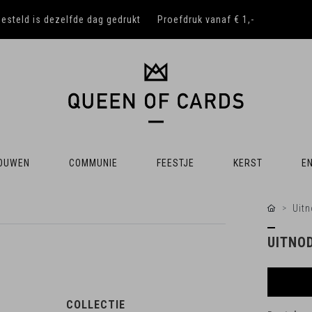
besteld is dezelfde dag gedrukt
Proefdruk vanaf € 1,-
OUWEN
COMMUNIE
FEESTJE
KERST
EN
Uitn
UITNO
COLLECTIE