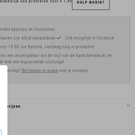
makkelijk een proefdruk voor
€ 1,00
HULP NODIG?
nieke kaartjes en illustraties
leuren zijn altijd aanpasbaar
Ook mogelijk in foliedruk
oor 15.00 uur besteld, vandaag nog in productie
ies een envelopkleur die de stijl van de kaart benadrukt en
af met een bijpassende sluitzegel
ulp nodig?
We helpen je graag
met je ontwerp
en prijzen