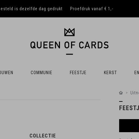
besteld is dezelfde dag gedrukt
Proefdruk vanaf € 1,-
OUWEN
COMMUNIE
FEESTJE
KERST
EN
Uitn
FEESTJ
COLLECTIE