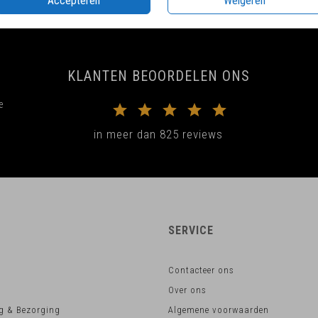
Accepteren
Weigeren
KLANTEN BEOORDELEN ONS
e
in meer dan 825 reviews
SERVICE
Contacteer ons
Over ons
g & Bezorging
Algemene voorwaarden