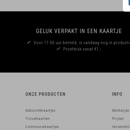
GELUK VERPAKT IN EEN KAARTJE
Voor 17:00 uur besteld, is vandaag nog in producti
Proefdruk vanaf €1,-
ONZE PRODUCTEN
INFO
Geboortekaartjes
Werkwijze
Trouwkaarten
Prijzen
Communiekaartjes
Verzendin