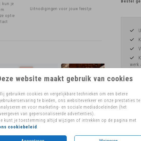
Bestel ge
t kun je
Uitnodigingen voor jouw feestje
 om
ze optie
ntact
U
K
V
K
werk 
H
Deze website maakt gebruik van cookies
Wij gebruiken cookies en vergelijkbare technieken om een betere
gebruikerservaring te bieden, ons websiteverkeer en onze prestaties te
analyseren en voor marketing- en sociale mediadoeleinden (het
Formaten 
weergeven van gepersonaliseerde advertenties).
Je kunt je toestemming altijd wijzigen of intrekken op de pagina met
ons cookiebeleid
.