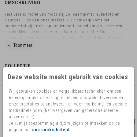
OMSCHRIJVING
Yes! Less is more! Een mooi stijlvol kaartje met leuke foto en
kleurtjes! Tips van onze makers: • Dit ontwerp komt het
mooiste tot zijn recht op papiersoort coated karton. • Kies een
envelopkleur die de stijl van de kaart benadrukt. • Sluit de
envelop met een bijpassende sluitzegel. Wil je dit design in een
ander formaat bestellen, of wens je afgeronde hoeken? Neem
Toon meer
dan contact met ons op, dan helpen we je graag verder.
COLLECTIE
Deze website maakt gebruik van cookies
Uitnodigingen voor jouw feestje
Wij gebruiken cookies en vergelijkbare technieken om een
betere gebruikerservaring te bieden, ons websiteverkeer en
AANBEVOLEN
onze prestaties te analyseren en voor marketing- en sociale
mediadoeleinden (het weergeven van gepersonaliseerde
advertenties).
Je kunt je toestemming altijd wijzigen of intrekken op de
pagina met
ons cookiebeleid
.