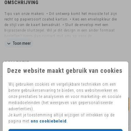
OMSCHRIJVING
Tips van onze makers: • Dit ontwerp komt het mooiste tot zijn
recht op papiersoort coated karton. • Kies een envelopkleur die
de stijl van de kaart benadrukt. • Sluit de envelop met een
bijpassende sluitzegel. Wil je dit design in een ander formaat
bestellen? Neem dan contact met ons op voor de
mogelijkheden.
Toon meer
COLLECTIE
Deze website maakt gebruik van cookies
Wij gebruiken cookies en vergelijkbare technieken om een
AANBEVOLEN
betere gebruikerservaring te bieden, ons websiteverkeer en
onze prestaties te analyseren en voor marketing- en sociale
mediadoeleinden (het weergeven van gepersonaliseerde
advertenties).
Je kunt je toestemming altijd wijzigen of intrekken op de
pagina met
ons cookiebeleid
.