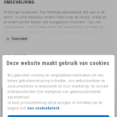
OMSCHRIJVING
Prachtige trouwkaart. Pas lettertype gemakkelijk zelf aan in de
editor. Is jullie haarkleur anders? Mail naar de studio, zodat we
je verder kunnen helpen met aangepaste illustratie. Tips van
onze makers: • Dit ontwerp komt het mooiste tot zijn recht op
papiersoort coated karton. • Kies een envelopkleur die de stijl
van de kaart benadrukt. • Sluit de envelop met een bijpassende
Toon meer
sluitzegel. Wil je dit design in een ander formaat bestellen?
Neem dan contact met ons op voor de mogelijkheden.
COLLECTIE
Deze website maakt gebruik van cookies
Wij gebruiken cookies en vergelijkbare technieken om een
AANBEVOLEN
betere gebruikerservaring te bieden, ons websiteverkeer en
onze prestaties te analyseren en voor marketing- en sociale
mediadoeleinden (het weergeven van gepersonaliseerde
advertenties).
Je kunt je toestemming altijd wijzigen of intrekken op de
pagina met
ons cookiebeleid
.