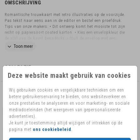
OMSCHRIJVING
Romantische trouwkaart met retro illustraties op de voorzijde.
Pas tekst naar wens aan in de editor en bestel een proefdruk.
Tips van onze makers: • Dit ontwerp komt het mooiste tot zijn
recht op papiersoort coated karton. • Kies een envelopkleur die
de stijl van de kaart benadrukt. • Sluit de envelop met een
bijpassende gouden sluitzegel. Wil je dit design in een ander
Toon meer
formaat bestellen? Neem dan contact met ons op voor de
mogelijkheden.
COLLECTIE
Deze website maakt gebruik van cookies
Wij gebruiken cookies en vergelijkbare technieken om een
AANBEVOLEN
betere gebruikerservaring te bieden, ons websiteverkeer en
onze prestaties te analyseren en voor marketing- en sociale
mediadoeleinden (het weergeven van gepersonaliseerde
advertenties).
Je kunt je toestemming altijd wijzigen of intrekken op de
pagina met
ons cookiebeleid
.