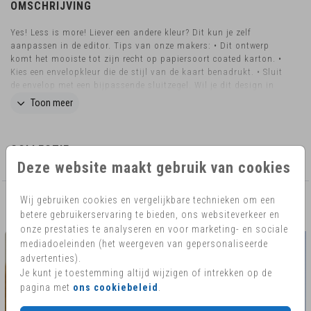
OMSCHRIJVING
Yes! Less is more! Liever een andere kleur? Dit kun je zelf
aanpassen in de editor. Tips van onze makers: • Dit ontwerp
komt het mooiste tot zijn recht op papiersoort coated karton. •
Kies een envelopkleur die de stijl van de kaart benadrukt. • Sluit
de envelop met een bijpassende sluitzegel. Wil je dit design in
een ander formaat bestellen, of wens je afgeronde hoeken?
Toon meer
Neem dan contact met ons op, dan helpen we je graag verder.
COLLECTIE
Deze website maakt gebruik van cookies
Wij gebruiken cookies en vergelijkbare technieken om een
AANBEVOLEN
betere gebruikerservaring te bieden, ons websiteverkeer en
onze prestaties te analyseren en voor marketing- en sociale
mediadoeleinden (het weergeven van gepersonaliseerde
advertenties).
Je kunt je toestemming altijd wijzigen of intrekken op de
pagina met
ons cookiebeleid
.