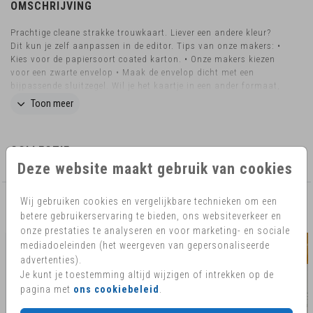
OMSCHRIJVING
Prachtige cleane strakke trouwkaart. Liever een andere kleur?
Dit kun je zelf aanpassen in de editor. Tips van onze makers: •
Kies voor de papiersoort coated karton. • Onze makers kiezen
voor een zwarte envelop • Maak de envelop dicht met een
bijpassende sluitzegel. Wil je het kaartje in een ander formaat,
liever ronde hoeken of heb je nog vragen? Mail ons eventjes!
Toon meer
Dan kijken we graag naar de mogelijkheden.
COLLECTIE
Deze website maakt gebruik van cookies
Wij gebruiken cookies en vergelijkbare technieken om een
AANBEVOLEN
betere gebruikerservaring te bieden, ons websiteverkeer en
onze prestaties te analyseren en voor marketing- en sociale
mediadoeleinden (het weergeven van gepersonaliseerde
advertenties).
Je kunt je toestemming altijd wijzigen of intrekken op de
pagina met
ons cookiebeleid
.