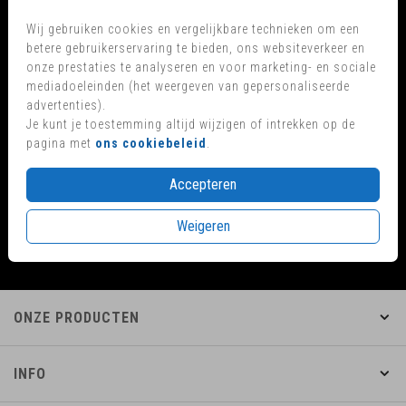
Wij gebruiken cookies en vergelijkbare technieken om een
betere gebruikerservaring te bieden, ons websiteverkeer en
KLANTEN BEOORDELEN ONS
onze prestaties te analyseren en voor marketing- en sociale
mediadoeleinden (het weergeven van gepersonaliseerde
advertenties).
in meer dan 825 reviews
Je kunt je toestemming altijd wijzigen of intrekken op de
pagina met
ons cookiebeleid
.
VEILIG WINKELEN EN BETALEN
Accepteren
Weigeren
ONZE PRODUCTEN
INFO