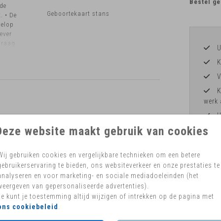
Bestel ge
 de
Geboortekaart stans
. • De
velop
ever
graag
U
K
V
K
werk 
H
Deze website maakt gebruik van cookies
Wij gebruiken cookies en vergelijkbare technieken om een betere
gebruikerservaring te bieden, ons websiteverkeer en onze prestaties te
Formaten 
analyseren en voor marketing- en sociale mediadoeleinden (het
weergeven van gepersonaliseerde advertenties).
Je kunt je toestemming altijd wijzigen of intrekken op de pagina met
ons cookiebeleid
.