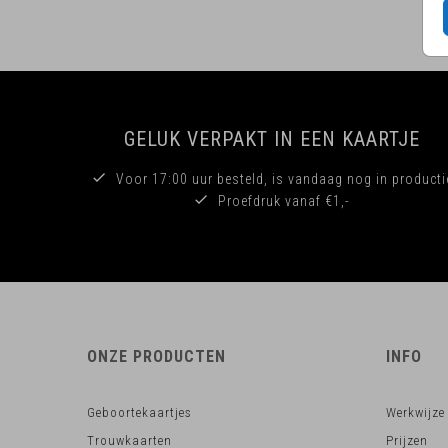
GELUK VERPAKT IN EEN KAARTJE
Voor 17:00 uur besteld, is vandaag nog in producti
Proefdruk vanaf €1,-
ONZE PRODUCTEN
INFO
Geboortekaartjes
Werkwijze
Trouwkaarten
Prijzen