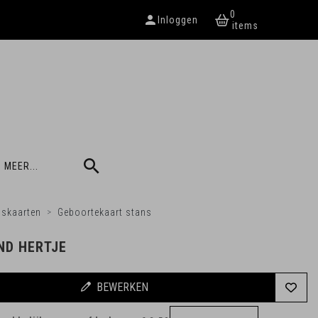
0
Inloggen
 MEER...
nskaarten
Geboortekaart stans
ND HERTJE
BEWERKEN