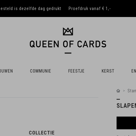
besteld is dezelfde dag gedrukt
Proefdruk vanaf € 1,-
OUWEN
COMMUNIE
FEESTJE
KERST
EN
Sta
SLAPE
COLLECTIE