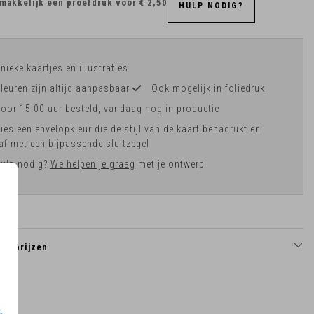
makkelijk een proefdruk voor
€ 2,50
HULP NODIG?
nieke kaartjes en illustraties
leuren zijn altijd aanpasbaar
Ook mogelijk in foliedruk
oor 15.00 uur besteld, vandaag nog in productie
ies een envelopkleur die de stijl van de kaart benadrukt en
af met een bijpassende sluitzegel
ulp nodig?
We helpen je graag
met je ontwerp
en prijzen