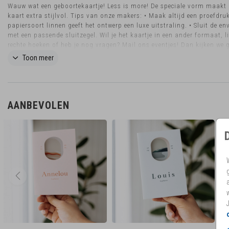
Wauw wat een geboortekaartje! Less is more! De speciale vorm maakt
kaart extra stijlvol. Tips van onze makers: • Maak altijd een proefdruk
papiersoort linnen geeft het ontwerp een luxe uitstraling. • Sluit de en
met een passende sluitzegel. Wil je het kaartje in een ander formaat, li
rechte hoeken of heb je nog vragen? Mail ons eventjes! Dan kijken we 
naar de mogelijkheden.
Toon meer
AANBEVOLEN