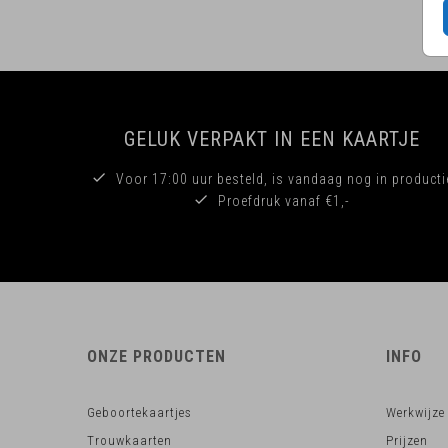
GELUK VERPAKT IN EEN KAARTJE
Voor 17:00 uur besteld, is vandaag nog in producti
Proefdruk vanaf €1,-
ONZE PRODUCTEN
INFO
Geboortekaartjes
Werkwijze
Trouwkaarten
Prijzen