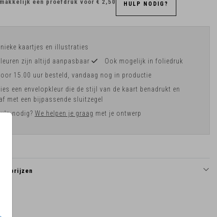
makkelijk een proefdruk voor
€ 2,50
HULP NODIG?
nieke kaartjes en illustraties
leuren zijn altijd aanpasbaar
Ook mogelijk in foliedruk
oor 15.00 uur besteld, vandaag nog in productie
ies een envelopkleur die de stijl van de kaart benadrukt en
af met een bijpassende sluitzegel
ulp nodig?
We helpen je graag
met je ontwerp
en prijzen