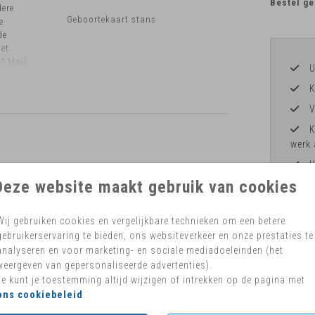
Bestel ge
dere
Geboortekaart stans
e
de
het
n? Mail
U
K
V
K
werk 
H
Deze website maakt gebruik van cookies
Wij gebruiken cookies en vergelijkbare technieken om een betere
gebruikerservaring te bieden, ons websiteverkeer en onze prestaties te
Formaten 
analyseren en voor marketing- en sociale mediadoeleinden (het
weergeven van gepersonaliseerde advertenties).
Je kunt je toestemming altijd wijzigen of intrekken op de pagina met
ons cookiebeleid
.