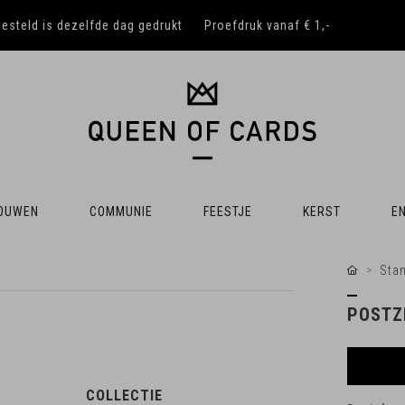
besteld is dezelfde dag gedrukt
Proefdruk vanaf € 1,-
OUWEN
COMMUNIE
FEESTJE
KERST
EN
Sta
POSTZ
COLLECTIE