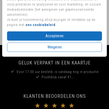
onze prestaties te analyseren en voor marketing- en sociale
OMSCHRIJVING
mediadoeleinden (het weergeven van gepersonaliseerde
Sluitzegels love
advertenties).
Je kunt je toestemming altijd wijzigen of intrekken op de
Prijs:
€ 6,50
per 25 zegels
pagina met
ons cookiebeleid
.
Accepteren
Weigeren
GELUK VERPAKT IN EEN KAARTJE
Voor 17:00 uur besteld, is vandaag nog in productie
Proefdruk vanaf €1,-
KLANTEN BEOORDELEN ONS