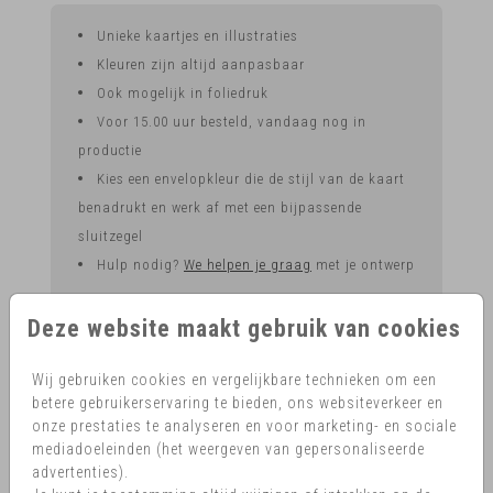
Unieke kaartjes en illustraties
Kleuren zijn altijd aanpasbaar
Ook mogelijk in foliedruk
Voor 15.00 uur besteld, vandaag nog in
productie
Kies een envelopkleur die de stijl van de kaart
benadrukt en werk af met een bijpassende
sluitzegel
Hulp nodig?
We helpen je graag
met je ontwerp
Deze website maakt gebruik van cookies
OMSCHRIJVING
Wij gebruiken cookies en vergelijkbare technieken om een
Sluitzegel Mr. hartje Mrs.
betere gebruikerservaring te bieden, ons websiteverkeer en
Prijs:
€ 6,50
onze prestaties te analyseren en voor marketing- en sociale
per 25 zegels
mediadoeleinden (het weergeven van gepersonaliseerde
advertenties).