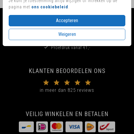
Je kunt je toestemming altijd wijzigen of intrekken op de
pagina met
ons cookiebeleid
.
Accepteren
GELUK VERPAKT IN EEN KAARTJE
Weigeren
Voor 17:00 uur besteld, is vandaag nog in productie
Proefdruk vanaf €1,-
KLANTEN BEOORDELEN ONS
in meer dan 825 reviews
VEILIG WINKELEN EN BETALEN