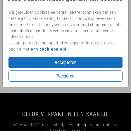
sluitzegel
Hulp nodig?
We helpen je graag
met je ontwerp
Wij gebruiken cookies en vergelijkbare technieken om een
betere gebruikerservaring te bieden, ons websiteverkeer en
onze prestaties te analyseren en voor marketing- en sociale
mediadoeleinden (het weergeven van gepersonaliseerde
advertenties).
OMSCHRIJVING
Je kunt je toestemming altijd wijzigen of intrekken op de
X-mas sluitstickers! Rond de feestdagen je uitnodiging of
pagina met
ons cookiebeleid
.
aankondiging sturen? Versier je envelop met een mooie
kerst - nieuwjaars wens
Accepteren
Prijs:
€ 6,50
per 25 zegels
Weigeren
GELUK VERPAKT IN EEN KAARTJE
Voor 17:00 uur besteld, is vandaag nog in productie