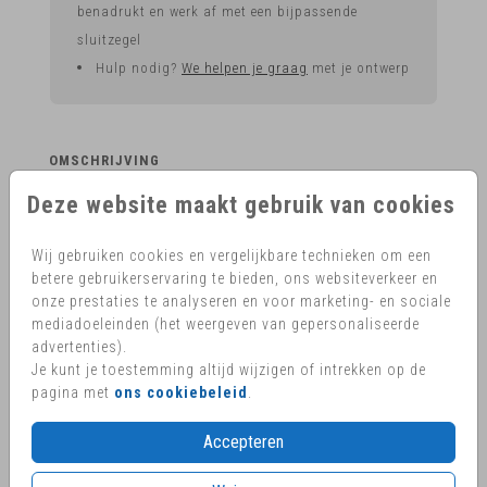
benadrukt en werk af met een bijpassende
sluitzegel
Hulp nodig?
We helpen je graag
met je ontwerp
OMSCHRIJVING
Cloud Grey pocketfold voor vierkante kaarten van 13 x 13
Deze website maakt gebruik van cookies
cm. Formaat pocketfold: 14,5 x 14,5 cm. Kies voor
envelopmaat 16 x 16 cm.
Wij gebruiken cookies en vergelijkbare technieken om een
betere gebruikerservaring te bieden, ons websiteverkeer en
OVERZICHT PRIJZEN - VIERKANTE CLOUD GREY
onze prestaties te analyseren en voor marketing- en sociale
mediadoeleinden (het weergeven van gepersonaliseerde
POCKETFOLD
advertenties).
Je kunt je toestemming altijd wijzigen of intrekken op de
Min. aantal
Max. aantal
Prijs:
pagina met
ons cookiebeleid
.
2
9
€ 2,05
Accepteren
10
19
€ 1,85