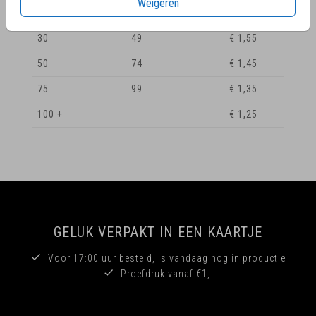
Weigeren
20
29
€ 1,65
30
49
€ 1,55
50
74
€ 1,45
75
99
€ 1,35
100 +
€ 1,25
GELUK VERPAKT IN EEN KAARTJE
Voor 17:00 uur besteld, is vandaag nog in productie
Proefdruk vanaf €1,-