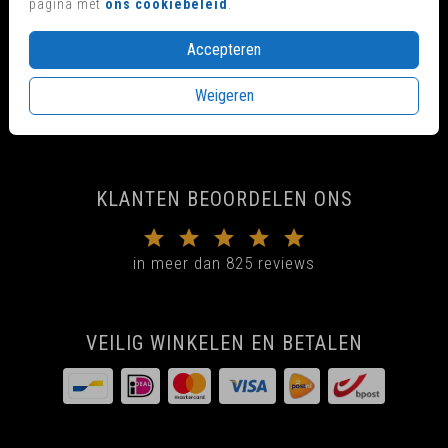
pagina met
ons cookiebeleid
.
Accepteren
GELUK VERPAKT IN EEN KAARTJE
Weigeren
Voor 17:00 uur besteld, is vandaag nog in productie
Proefdruk vanaf €1,-
KLANTEN BEOORDELEN ONS
in meer dan 825 reviews
VEILIG WINKELEN EN BETALEN