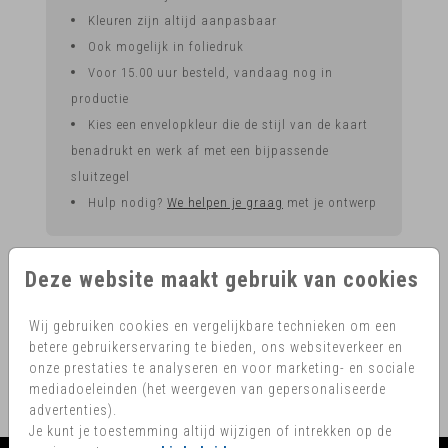
Kleuren zijn altijd aanpasbaar
Ook mogelijk in foliedruk
Voor 15.00 uur besteld, vandaag nog in
productie
Kies een envelopkleur die de stijl van de kaart
benadrukt en werk af met een bijpassende
sluitzegel
Hulp nodig?
We helpen je graag
met je ontwerp
Deze website maakt gebruik van cookies
OMSCHRIJVING
wit met golvende rand 12 x 18
Wij gebruiken cookies en vergelijkbare technieken om een
Prijs:
€ 0,60
betere gebruikerservaring te bieden, ons websiteverkeer en
per 1
onze prestaties te analyseren en voor marketing- en sociale
mediadoeleinden (het weergeven van gepersonaliseerde
advertenties).
Je kunt je toestemming altijd wijzigen of intrekken op de