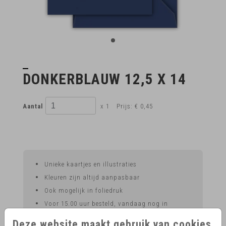
DONKERBLAUW 12,5 X 14
Aantal
x 1
Prijs:
€ 0,45
Unieke kaartjes en illustraties
Kleuren zijn altijd aanpasbaar
Ook mogelijk in foliedruk
Voor 15.00 uur besteld, vandaag nog in
productie
Deze website maakt gebruik van cookies