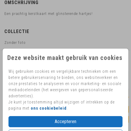
OMSCHRIJVING
Een prachtig kerstkaart met glinsterende hartjes!
COLLECTIE
Zonder foto
Deze website maakt gebruik van cookies
AANBEVOLEN
Wij gebruiken cookies en vergelijkbare technieken om een
betere gebruikerservaring te bieden, ons websiteverkeer en
onze prestaties te analyseren en voor marketing- en sociale
mediadoeleinden (het weergeven van gepersonaliseerde
advertenties).
Je kunt je toestemming altijd wijzigen of intrekken op de
pagina met
ons cookiebeleid
.
Accepteren