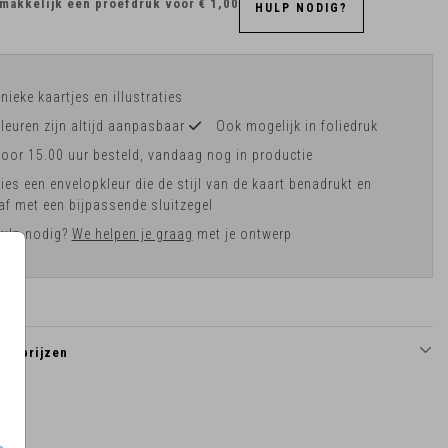
makkelijk een proefdruk voor
€ 1,00
HULP NODIG?
nieke kaartjes en illustraties
leuren zijn altijd aanpasbaar
Ook mogelijk in foliedruk
oor 15.00 uur besteld, vandaag nog in productie
ies een envelopkleur die de stijl van de kaart benadrukt en
af met een bijpassende sluitzegel
ulp nodig?
We helpen je graag
met je ontwerp
en prijzen