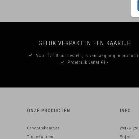
GELUK VERPAKT IN EEN KAARTJE
Voor 17:00 uur besteld, is vandaag nog in producti
Proefdruk vanaf €1,-
ONZE PRODUCTEN
INFO
Geboortekaartjes
Werkwijze
Trouwkaarten
Prijzen