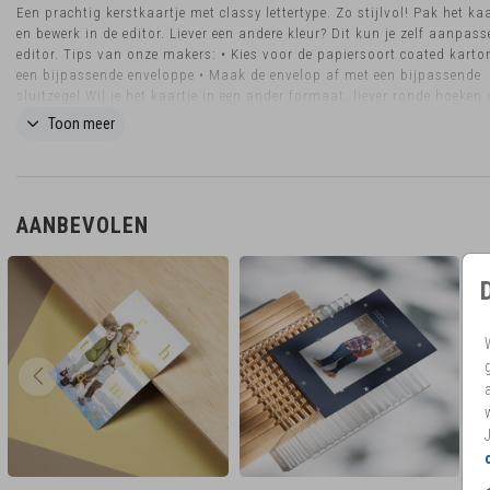
Een prachtig kerstkaartje met classy lettertype. Zo stijlvol! Pak het ka
en bewerk in de editor. Liever een andere kleur? Dit kun je zelf aanpass
editor. Tips van onze makers: • Kies voor de papiersoort coated karton
een bijpassende enveloppe • Maak de envelop af met een bijpassende
sluitzegel Wil je het kaartje in een ander formaat, liever ronde hoeken 
je nog vragen? Mail ons eventjes! Dan kijken we graag naar de
Toon meer
mogelijkheden.
AANBEVOLEN