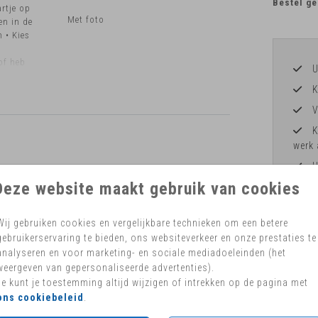
Bestel ge
artje op
Met foto
en in de
 • Kies
of heb
U
K
V
K
werk 
H
Deze website maakt gebruik van cookies
Wij gebruiken cookies en vergelijkbare technieken om een betere
gebruikerservaring te bieden, ons websiteverkeer en onze prestaties te
Formaten 
analyseren en voor marketing- en sociale mediadoeleinden (het
weergeven van gepersonaliseerde advertenties).
Je kunt je toestemming altijd wijzigen of intrekken op de pagina met
ons cookiebeleid
.