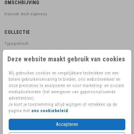
OMSCHRIJVING
klassiek doch eigenwijs
COLLECTIE
Typografisch
Deze website maakt gebruik van cookies
AANBEVOLEN
Wij gebruiken cookies en vergelijkbare technieken om een
betere gebruikerservaring te bieden, ons websiteverkeer en
onze prestaties te analyseren en voor marketing- en sociale
mediadoeleinden (het weergeven van gepersonaliseerde
advertenties).
Je kunt je toestemming altijd wijzigen of intrekken op de
pagina met
ons cookiebeleid
.
Accepteren