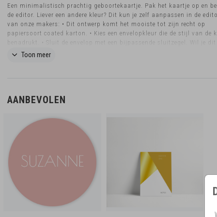
Een minimalistisch prachtig geboortekaartje. Pak het kaartje op en be
de editor. Liever een andere kleur? Dit kun je zelf aanpassen in de edito
van onze makers: • Dit ontwerp komt het mooiste tot zijn recht op
papiersoort coated karton. • Kies een envelopkleur die de stijl van de 
benadrukt. • Sluit de envelop met een bijpassende sluitzegel. Wil je di
in een ander formaat bestellen? Neem dan contact met ons op voor de
Toon meer
mogelijkheden.
AANBEVOLEN