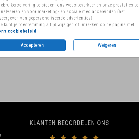
gebruikerservaring te bieden, ons websiteverkeer en onze prestaties te
analyseren en voor marketing- en sociale mediadoeleinden (het
weergeven van gepersonaliseerde advertenties).
Je kunt je toestemming altijd wijzigen of intrekken op de pagina met
ons cookiebeleid
.
Accepteren
Weigeren
KLANTEN BEOORDELEN ONS
e