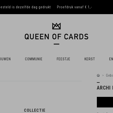
besteld is dezelfde dag gedrukt
Proefdruk vanaf € 1,-
OUWEN
COMMUNIE
FEESTJE
KERST
EN
Gebo
ARCHI
COLLECTIE