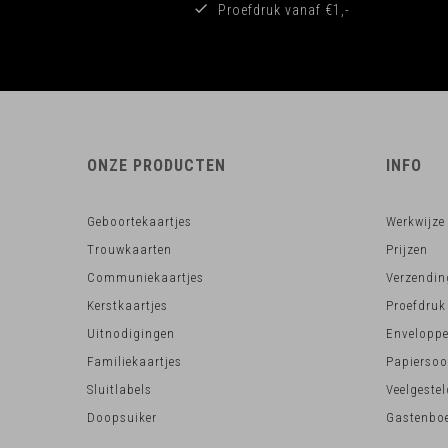
Proefdruk vanaf €1,-
ONZE PRODUCTEN
INFO
Geboortekaartjes
Werkwijze
Trouwkaarten
Prijzen
Communiekaartjes
Verzendin
Kerstkaartjes
Proefdruk
Uitnodigingen
Envelopp
Familiekaartjes
Papiersoo
Sluitlabels
Veelgeste
Doopsuiker
Gastenboe