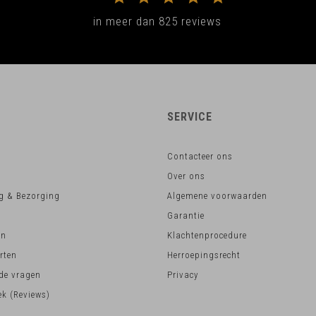
in meer dan 825 reviews
SERVICE
Contacteer ons
Over ons
g & Bezorging
Algemene voorwaarden
Garantie
en
Klachtenprocedure
rten
Herroepingsrecht
lde vragen
Privacy
k (Reviews)