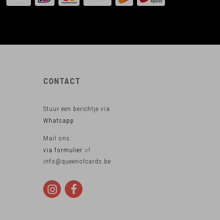
CONTACT
Stuur een berichtje via
Whatsapp
Mail ons:
via formulier
of
info@queenofcards.be