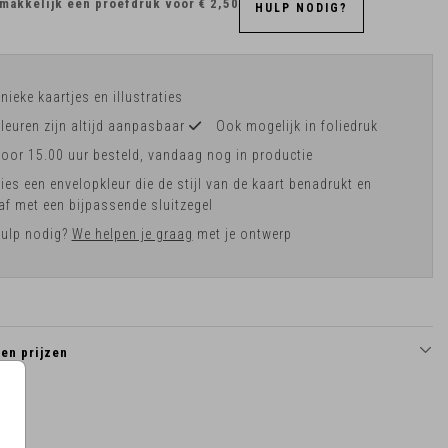
makkelijk een proefdruk voor
€ 2,50
HULP NODIG?
nieke kaartjes en illustraties
leuren zijn altijd aanpasbaar
Ook mogelijk in foliedruk
oor 15.00 uur besteld, vandaag nog in productie
ies een envelopkleur die de stijl van de kaart benadrukt en
af met een bijpassende sluitzegel
ulp nodig?
We helpen je graag
met je ontwerp
en prijzen