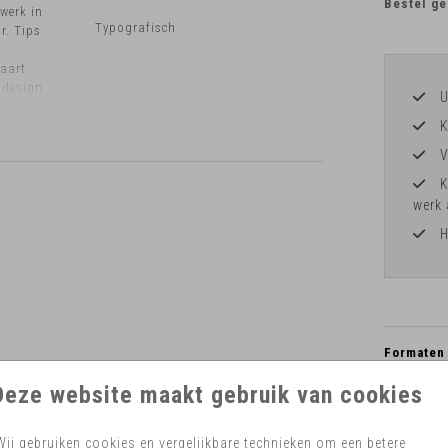
Bestel ge
werk in
Typografisch
r. Tips
kaart
t design
U
K
V
K
werk 
H
Formaten 
Deze website maakt gebruik van cookies
Wij gebruiken cookies en vergelijkbare technieken om een betere