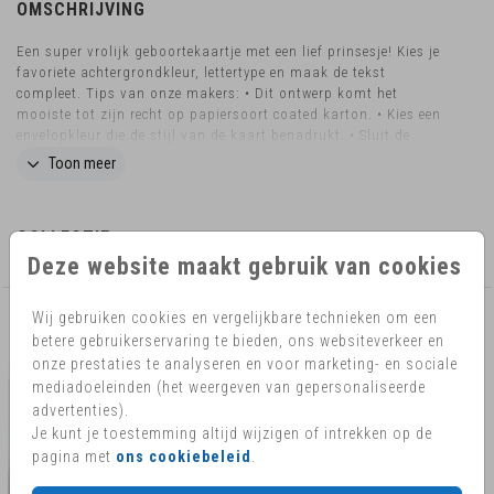
OMSCHRIJVING
Een super vrolijk geboortekaartje met een lief prinsesje! Kies je
favoriete achtergrondkleur, lettertype en maak de tekst
compleet. Tips van onze makers: • Dit ontwerp komt het
mooiste tot zijn recht op papiersoort coated karton. • Kies een
envelopkleur die de stijl van de kaart benadrukt. • Sluit de
envelop met een bijpassende sluitzegel. Wil je dit design in een
Toon meer
ander formaat bestellen? Neem dan contact met ons op voor de
mogelijkheden Hoe kondig jij de geboorte van de kleine aan?
Vraag het geboortekaartje ook als geboortebord aan en show
COLLECTIE
het ontwerp aan de hele buurt!
Deze website maakt gebruik van cookies
Wij gebruiken cookies en vergelijkbare technieken om een
AANBEVOLEN
betere gebruikerservaring te bieden, ons websiteverkeer en
onze prestaties te analyseren en voor marketing- en sociale
mediadoeleinden (het weergeven van gepersonaliseerde
advertenties).
Je kunt je toestemming altijd wijzigen of intrekken op de
pagina met
ons cookiebeleid
.