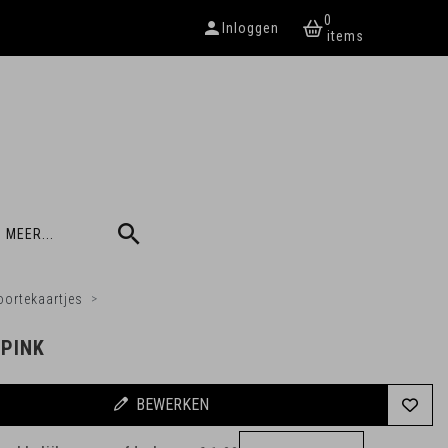
0
Inloggen
 MEER...
ortekaartjes
 PINK
BEWERKEN