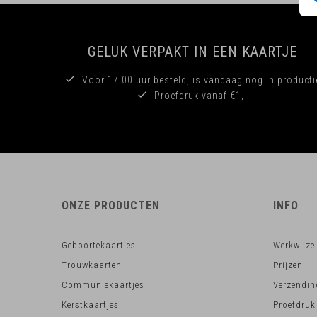
GELUK VERPAKT IN EEN KAARTJE
Voor 17:00 uur besteld, is vandaag nog in producti
Proefdruk vanaf €1,-
ONZE PRODUCTEN
INFO
Geboortekaartjes
Werkwijze
Trouwkaarten
Prijzen
Communiekaartjes
Verzendin
Kerstkaartjes
Proefdruk