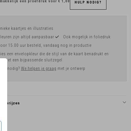
makkelijk een proefdruk voor
€ 1,00
HULP NODIG?
nieke kaartjes en illustraties
leuren zijn altijd aanpasbaar
Ook mogelijk in foliedruk
oor 15.00 uur besteld, vandaag nog in productie
ies een envelopkleur die de stijl van de kaart benadrukt en
af met een bijpassende sluitzegel
ulp nodig?
We helpen je graag
met je ontwerp
en prijzen