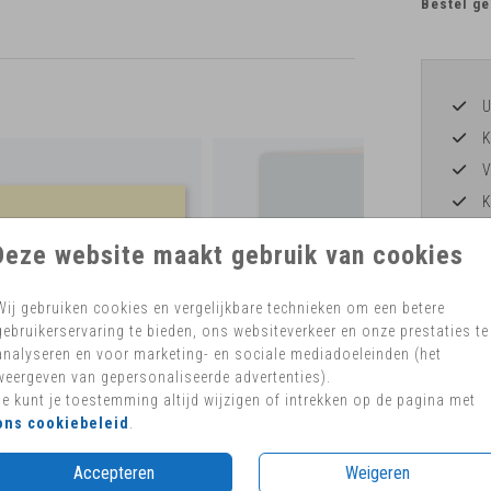
Bestel ge
U
K
V
K
werk 
Deze website maakt gebruik van cookies
H
Wij gebruiken cookies en vergelijkbare technieken om een betere
gebruikerservaring te bieden, ons websiteverkeer en onze prestaties te
analyseren en voor marketing- en sociale mediadoeleinden (het
weergeven van gepersonaliseerde advertenties).
Formaten 
Je kunt je toestemming altijd wijzigen of intrekken op de pagina met
ons cookiebeleid
.
Accepteren
Weigeren