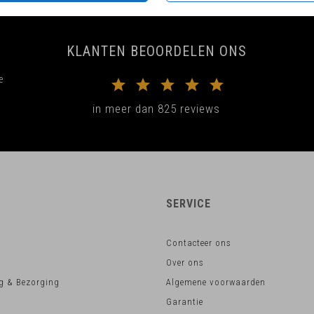
KLANTEN BEOORDELEN ONS
e
in meer dan 825 reviews
SERVICE
Contacteer ons
Over ons
g & Bezorging
Algemene voorwaarden
Garantie