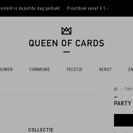
besteld is dezelfde dag gedrukt
Proefdruk vanaf € 1,-
OUWEN
COMMUNIE
FEESTJE
KERST
EN
Gebo
PARTY
COLLECTIE