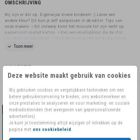
OMSCHRIJVING
Wij zijn er dol op. Eigenwijze stoere kinderen! ;) Liever een
andere kleur? Dit kun je zelf aanpassen in de editor. Tips van
onze makers: • Dit ontwerp komt het mooiste tot zijn recht op
papiersoort coated karton. • Kies een envelopkleur die de stijl
van de kaart benadrukt. • Sluit de envelop met een bijpassende
sluitzegel. Bij Queen of Cards gaan we altijd verder om jullie
Toon meer
moment super speciaal te maken. Wil je iets wijzigen en staat
deze optie er niet tussen of wil je dit kaartje in een ander
formaat? Neem dan contact met ons op. We helpen je graag!
COLLECTIE
Deze website maakt gebruik van cookies
Wij gebruiken cookies en vergelijkbare technieken om een
AANBEVOLEN
betere gebruikerservaring te bieden, ons websiteverkeer en
onze prestaties te analyseren en voor marketing- en sociale
mediadoeleinden (het weergeven van gepersonaliseerde
advertenties).
Je kunt je toestemming altijd wijzigen of intrekken op de
pagina met
ons cookiebeleid
.