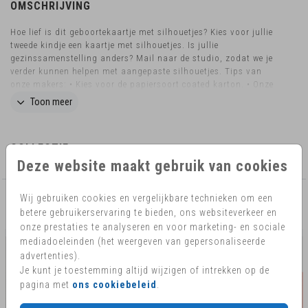
OMSCHRIJVING
Hoe lief is dit geboortekaartje met silhouetjes? Kies voor jullie
tweede kindje een kaartje met silhouetjes. Is jullie
gezinssamenstelling anders? Mail naar de studio, zodat we je
verder kunnen helpen met aangepaste silhouetjes. Tips van
onze makers: • Kies voor de papiersoort coated karton. • Onze
makers kiezen voor een witte envelop met goudfolie hartjes. •
Toon meer
Maak de envelop dicht met een bijpassende sluitzegel. Wil je het
kaartje in een ander formaat, liever ronde hoeken of heb je nog
vragen? Mail ons eventjes! Dan kijken we graag naar de
COLLECTIE
mogelijkheden. Hoe kondig jij de geboorte van de kleine aan?
Vraag het geboortekaartje ook als geboortebord aan en show
Deze website maakt gebruik van cookies
het ontwerp aan de hele buurt!
Wij gebruiken cookies en vergelijkbare technieken om een
AANBEVOLEN
betere gebruikerservaring te bieden, ons websiteverkeer en
onze prestaties te analyseren en voor marketing- en sociale
mediadoeleinden (het weergeven van gepersonaliseerde
advertenties).
Je kunt je toestemming altijd wijzigen of intrekken op de
pagina met
ons cookiebeleid
.