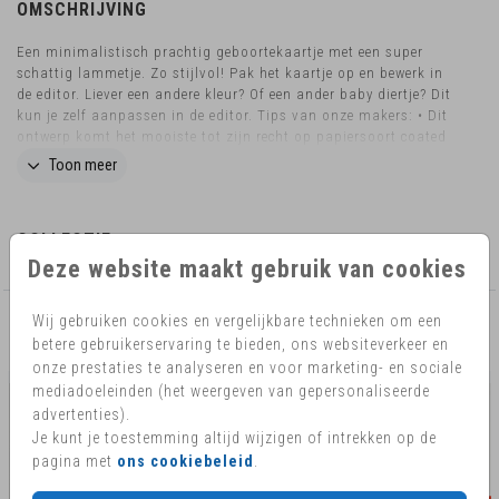
OMSCHRIJVING
Een minimalistisch prachtig geboortekaartje met een super
schattig lammetje. Zo stijlvol! Pak het kaartje op en bewerk in
de editor. Liever een andere kleur? Of een ander baby diertje? Dit
kun je zelf aanpassen in de editor. Tips van onze makers: • Dit
ontwerp komt het mooiste tot zijn recht op papiersoort coated
karton. • Kies een envelopkleur die de stijl van de kaart
Toon meer
benadrukt. • Sluit de envelop met een bijpassende sluitzegel.
Wil je dit design in een ander formaat bestellen? Neem dan
contact met ons op voor de mogelijkheden.
COLLECTIE
Deze website maakt gebruik van cookies
Wij gebruiken cookies en vergelijkbare technieken om een
AANBEVOLEN
betere gebruikerservaring te bieden, ons websiteverkeer en
onze prestaties te analyseren en voor marketing- en sociale
mediadoeleinden (het weergeven van gepersonaliseerde
advertenties).
Je kunt je toestemming altijd wijzigen of intrekken op de
pagina met
ons cookiebeleid
.