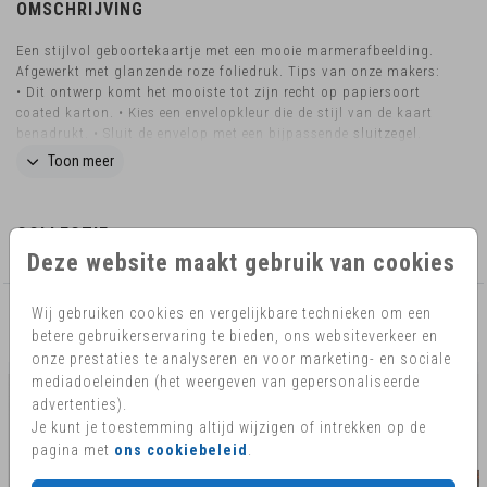
OMSCHRIJVING
Een stijlvol geboortekaartje met een mooie marmerafbeelding.
Afgewerkt met glanzende roze foliedruk. Tips van onze makers:
• Dit ontwerp komt het mooiste tot zijn recht op papiersoort
coated karton. • Kies een envelopkleur die de stijl van de kaart
benadrukt. • Sluit de envelop met een bijpassende
sluitzegel
.
Wil je dit design in een ander formaat bestellen? Neem dan
Toon meer
contact
met ons op voor de mogelijkheden. TIP : Kondig de
geboorte van je baby aan in de hele buurt met een
geboortebord op basis van je geboortekaartje!
COLLECTIE
Deze website maakt gebruik van cookies
Wij gebruiken cookies en vergelijkbare technieken om een
AANBEVOLEN
betere gebruikerservaring te bieden, ons websiteverkeer en
onze prestaties te analyseren en voor marketing- en sociale
mediadoeleinden (het weergeven van gepersonaliseerde
advertenties).
Je kunt je toestemming altijd wijzigen of intrekken op de
pagina met
ons cookiebeleid
.