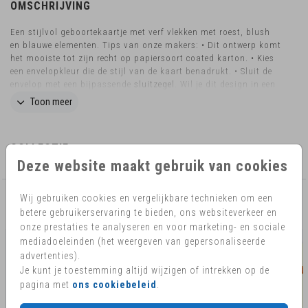
OMSCHRIJVING
Een stijlvol geboortekaartje met verf vlekken met roest, blush
en blauwe elementen. Tips van onze makers: • Dit ontwerp komt
het mooiste tot zijn recht op papiersoort coated karton. • Kies
een envelopkleur die de stijl van de kaart benadrukt. • Sluit de
envelop met een bijpassende
sluitzegel
. Wil je dit design in een
ander formaat bestellen? Neem dan
contact
met ons op voor de
Toon meer
mogelijkheden. TIP : Kondig de geboorte van je baby aan in de
hele buurt met een geboortebord op basis van je
geboortekaartje!
COLLECTIE
Deze website maakt gebruik van cookies
Wij gebruiken cookies en vergelijkbare technieken om een
AANBEVOLEN
betere gebruikerservaring te bieden, ons websiteverkeer en
onze prestaties te analyseren en voor marketing- en sociale
mediadoeleinden (het weergeven van gepersonaliseerde
advertenties).
Je kunt je toestemming altijd wijzigen of intrekken op de
pagina met
ons cookiebeleid
.