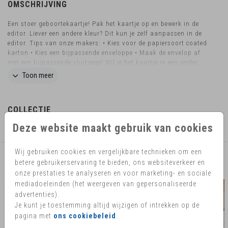
OMSCHRIJVING
Een stoer geboortekaartje! Pak het kaartje op en bewerk in de
editor. Liever een andere kleur? Dit kun je zelf aanpassen in de
editor. Tips van onze makers: • Kies voor de papiersoort coated
karton • Kies een bijpassende enveloppe • Maak de envelop af
met een bijpassende sluitzegel Wil je het kaartje in een ander
formaat, liever ronde hoeken of heb je nog vragen? Mail ons
Toon meer
eventjes! Dan kijken we graag naar de mogelijkheden.
COLLECTIE
Deze website maakt gebruik van cookies
Minimalistisch
Wij gebruiken cookies en vergelijkbare technieken om een
betere gebruikerservaring te bieden, ons websiteverkeer en
AANBEVOLEN
onze prestaties te analyseren en voor marketing- en sociale
mediadoeleinden (het weergeven van gepersonaliseerde
advertenties).
Je kunt je toestemming altijd wijzigen of intrekken op de
pagina met
ons cookiebeleid
.