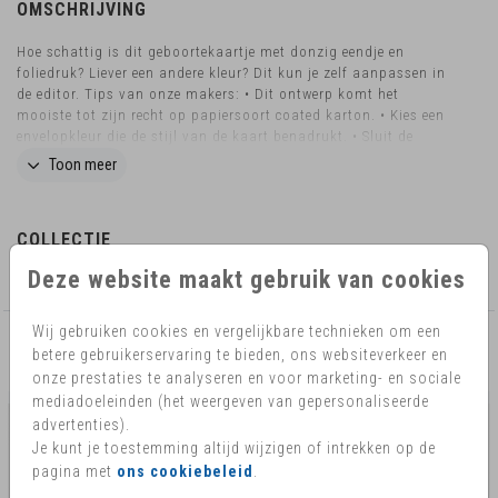
OMSCHRIJVING
Hoe schattig is dit geboortekaartje met donzig eendje en
foliedruk? Liever een andere kleur? Dit kun je zelf aanpassen in
de editor. Tips van onze makers: • Dit ontwerp komt het
mooiste tot zijn recht op papiersoort coated karton. • Kies een
envelopkleur die de stijl van de kaart benadrukt. • Sluit de
envelop met een bijpassende sluitzegel. Bij Queen of Cards
Toon meer
gaan we altijd verder om jullie moment super speciaal te
maken. Wil je iets wijzigen en staat deze optie er niet tussen of
wil je dit kaartje in een ander formaat? Neem dan contact met
COLLECTIE
ons op. We helpen je graag!
Deze website maakt gebruik van cookies
Minimalistisch
Wij gebruiken cookies en vergelijkbare technieken om een
betere gebruikerservaring te bieden, ons websiteverkeer en
AANBEVOLEN
onze prestaties te analyseren en voor marketing- en sociale
mediadoeleinden (het weergeven van gepersonaliseerde
advertenties).
Je kunt je toestemming altijd wijzigen of intrekken op de
pagina met
ons cookiebeleid
.