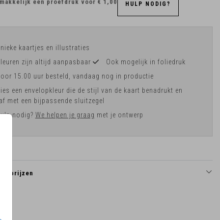
makkelijk een proefdruk voor
€ 1,00
HULP NODIG?
nieke kaartjes en illustraties
leuren zijn altijd aanpasbaar
Ook mogelijk in foliedruk
oor 15.00 uur besteld, vandaag nog in productie
ies een envelopkleur die de stijl van de kaart benadrukt en
af met een bijpassende sluitzegel
ulp nodig?
We helpen je graag
met je ontwerp
en prijzen