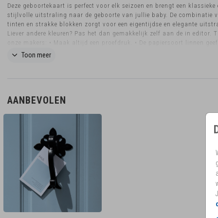
Deze geboortekaart is perfect voor elk seizoen en brengt een klassieke
stijlvolle uitstraling naar de geboorte van jullie baby. De combinatie 
tinten en strakke blokken zorgt voor een eigentijdse en elegante uitstr
Liever andere kleuren? Pas het dan gemakkelijk zelf aan de in editor. 
onze makers: • Maak altijd een proefdruk. • De papiersoort linnen geef
ontwerp een luxe uitstraling. • Sluit de envelop met een passende sluit
Toon meer
Wil je het kaartje in een ander formaat of heb je nog vragen? Mail ons
eventjes! Dan kijken we graag naar de mogelijkheden.
AANBEVOLEN