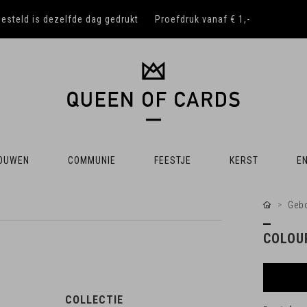
besteld is dezelfde dag gedrukt
Proefdruk vanaf € 1,-
OUWEN
COMMUNIE
FEESTJE
KERST
EN
Gebo
COLOU
COLLECTIE