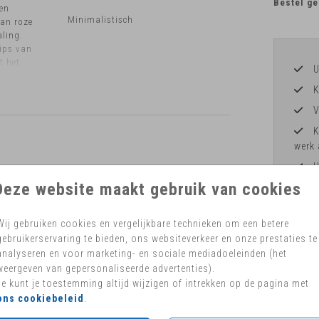
Bestel ge
 en
Minimalistisch
van roze
aling.
Tips van
t het
U
zegel.
K
V
K
werk 
H
Deze website maakt gebruik van cookies
Wij gebruiken cookies en vergelijkbare technieken om een betere
gebruikerservaring te bieden, ons websiteverkeer en onze prestaties te
Formaten 
analyseren en voor marketing- en sociale mediadoeleinden (het
weergeven van gepersonaliseerde advertenties).
Je kunt je toestemming altijd wijzigen of intrekken op de pagina met
ons cookiebeleid
.