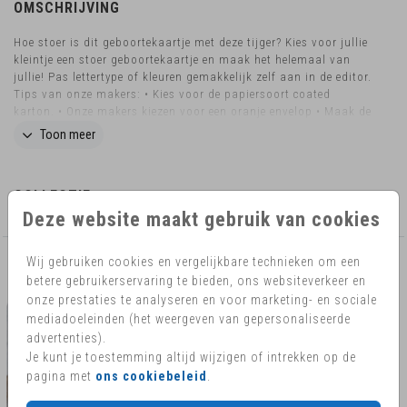
OMSCHRIJVING
Hoe stoer is dit geboortekaartje met deze tijger? Kies voor jullie
kleintje een stoer geboortekaartje en maak het helemaal van
jullie! Pas lettertype of kleuren gemakkelijk zelf aan in de editor.
Tips van onze makers: • Kies voor de papiersoort coated
karton. • Onze makers kiezen voor een oranje envelop • Maak de
envelop dicht met een bijpassende sluitzegel. Wil je het kaartje
Toon meer
in een ander formaat, liever ronde hoeken of heb je nog vragen?
Mail ons eventjes! Dan kijken we graag naar de mogelijkheden.
Hoe kondig jij de geboorte van de kleine aan? Vraag het
COLLECTIE
geboortekaartje ook als geboortebord aan en show het ontwerp
aan de hele buurt!
Deze website maakt gebruik van cookies
Wij gebruiken cookies en vergelijkbare technieken om een
AANBEVOLEN
betere gebruikerservaring te bieden, ons websiteverkeer en
onze prestaties te analyseren en voor marketing- en sociale
mediadoeleinden (het weergeven van gepersonaliseerde
advertenties).
Je kunt je toestemming altijd wijzigen of intrekken op de
pagina met
ons cookiebeleid
.