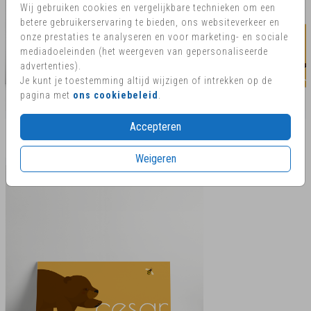
Wij gebruiken cookies en vergelijkbare technieken om een
betere gebruikerservaring te bieden, ons websiteverkeer en
onze prestaties te analyseren en voor marketing- en sociale
mediadoeleinden (het weergeven van gepersonaliseerde
advertenties).
Je kunt je toestemming altijd wijzigen of intrekken op de
pagina met
ons cookiebeleid
.
Accepteren
RECOMMENDATIONS CROSS_SELL
Weigeren