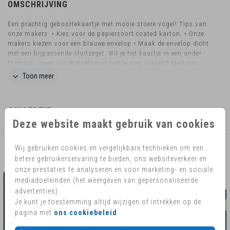
OMSCHRIJVING
Een prachtig geboortekaartje met mooie stoere vogel! Tips van
onze makers: • Kies voor de papiersoort coated karton. • Onze
makers kiezen voor een blauwe envelop • Maak de envelop dicht
met een bijpassende sluitzegel. Wil je het kaartje in een ander
formaat, liever ronde hoeken of heb je nog vragen? Mail ons
eventjes! Dan kijken we graag naar de mogelijkheden.
Toon meer
COLLECTIE
Deze website maakt gebruik van cookies
Wij gebruiken cookies en vergelijkbare technieken om een
AANBEVOLEN
betere gebruikerservaring te bieden, ons websiteverkeer en
onze prestaties te analyseren en voor marketing- en sociale
mediadoeleinden (het weergeven van gepersonaliseerde
advertenties).
Je kunt je toestemming altijd wijzigen of intrekken op de
pagina met
ons cookiebeleid
.