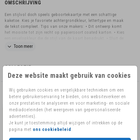
OMSCHRIJVING
Een stijlvol doch speels geboortekaartje met een schattige
kaketoe. Kies je favoriete achtergrondkleur, lettertype en maak
de tekst compleet. Tips van onze makers: • Dit ontwerp komt
het mooiste tot zijn recht op papiersoort coated karton. • Kies
een envelopkleur die de stijl van de kaart benadrukt. • Sluit de
envelop met een bijpassende sluitzegel. Wil je dit design in een
Toon meer
ander formaat bestellen? Neem dan contact met ons op voor de
mogelijkheden
COLLECTIE
Deze website maakt gebruik van cookies
Wij gebruiken cookies en vergelijkbare technieken om een
AANBEVOLEN
betere gebruikerservaring te bieden, ons websiteverkeer en
onze prestaties te analyseren en voor marketing- en sociale
mediadoeleinden (het weergeven van gepersonaliseerde
advertenties).
Je kunt je toestemming altijd wijzigen of intrekken op de
pagina met
ons cookiebeleid
.