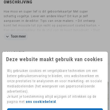
OMSCHRIJVING
Hoe mooi en super lief is dit geboortekaartje! Met super
schattig vogeltje. Liever een andere kleur? Dit kun je zelf
aanpassen in de editor. Tips van onze makers: • Dit ontwerp
komt het mooiste tot zijn recht op papiersoort coated karton. •
Kies een envelopkleur die de stijl van de kaart benadrukt. • Sluit
de envelop met een bijpassende
sluitzegel
. Wil je dit design in
Toon meer
een ander formaat bestellen? Neem dan
contact
met ons op
voor de mogelijkheden.
COLLECTIE
Deze website maakt gebruik van cookies
Wij gebruiken cookies en vergelijkbare technieken om een
AANBEVOLEN
betere gebruikerservaring te bieden, ons websiteverkeer en
onze prestaties te analyseren en voor marketing- en sociale
mediadoeleinden (het weergeven van gepersonaliseerde
advertenties).
Je kunt je toestemming altijd wijzigen of intrekken op de
pagina met
ons cookiebeleid
.