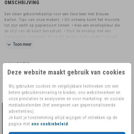
OMSCHRIJVING
Een clean geboortekaartje voor een lieve beer met blauwe
ballon. Tips van onze makers: • Dit ontwerp komt het mooiste
tot zijn recht op papiersoort linnen. • Kies een envelopkleur die
de stijl van de kaart benadrukt. • Sluit de envelop met een
bijpassende sluitzegel. Wil je dit design in een ander formaat
bestellen? Neem dan contact met ons op voor de
Toon meer
mogelijkheden.
COLLECTIE
Deze website maakt gebruik van cookies
Wij gebruiken cookies en vergelijkbare technieken om een
AANBEVOLEN
betere gebruikerservaring te bieden, ons websiteverkeer en
onze prestaties te analyseren en voor marketing- en sociale
mediadoeleinden (het weergeven van gepersonaliseerde
advertenties).
Je kunt je toestemming altijd wijzigen of intrekken op de
pagina met
ons cookiebeleid
.