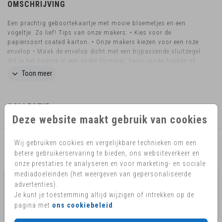
OMSCHRIJVING
Een prachtig geboortekaartje met mooie bloemetjes en een
vogeltje. Zo lief! Tips van onze makers: • Kies voor de
papiersoort coated karton. • Onze makers kiezen voor een roze
envelop • Maak de envelop dicht met een bijpassende sluitzegel.
Wil je het kaartje in een ander formaat, liever ronde hoeken of
heb je nog vragen? Mail ons eventjes! Dan kijken we graag naar
Toon meer
de mogelijkheden.
COLLECTIE
Deze website maakt gebruik van cookies
Wij gebruiken cookies en vergelijkbare technieken om een
AANBEVOLEN
betere gebruikerservaring te bieden, ons websiteverkeer en
onze prestaties te analyseren en voor marketing- en sociale
mediadoeleinden (het weergeven van gepersonaliseerde
advertenties).
Je kunt je toestemming altijd wijzigen of intrekken op de
pagina met
ons cookiebeleid
.