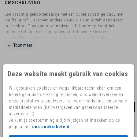
OMSCHRIJVING
Een prachtig geboortekaartje met een super schattige baby met
knuffel giraf. Liever een andere kleur? Dit kun je zelf aanpassen
in de editor. Tips van onze makers: • Dit ontwerp komt het
mooiste tot zijn recht op papiersoort linnen. • Kies een
envelopkleur die de stijl van de kaart benadrukt. • Sluit de
envelop met een bijpassende sluitzegel. Wil je dit design in een
Toon meer
ander formaat bestellen? Neem dan contact met ons op voor de
mogelijkheden.
COLLECTIE
Deze website maakt gebruik van cookies
Wij gebruiken cookies en vergelijkbare technieken om een
AANBEVOLEN
betere gebruikerservaring te bieden, ons websiteverkeer en
onze prestaties te analyseren en voor marketing- en sociale
mediadoeleinden (het weergeven van gepersonaliseerde
advertenties).
Je kunt je toestemming altijd wijzigen of intrekken op de
pagina met
ons cookiebeleid
.