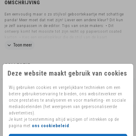
OMSCHRIJVING
Een eenvoudig maar o zo stijlvol geboortekaartje met schattige
panda! Meer moet dat niet zijn! Liever een andere kleur? Dit kun
je zelf aanpassen in de editor. Tips van onze makers: • Dit
ontwerp komt het mooiste tot zijn recht op papiersoort coated
karton. • Kies een envelopkleur die de stijl van de kaart
benadrukt. • Sluit de envelop met een bijpassende sluitzegel.
Toon meer
Wil je het kaartje in een ander formaat, liever ronde hoeken of
heb je nog vragen? Mail ons eventjes! Dan kijken we graag naar
de mogelijkheden.
COLLECTIE
Deze website maakt gebruik van cookies
Wij gebruiken cookies en vergelijkbare technieken om een
AANBEVOLEN
betere gebruikerservaring te bieden, ons websiteverkeer en
onze prestaties te analyseren en voor marketing- en sociale
mediadoeleinden (het weergeven van gepersonaliseerde
advertenties).
Je kunt je toestemming altijd wijzigen of intrekken op de
pagina met
ons cookiebeleid
.