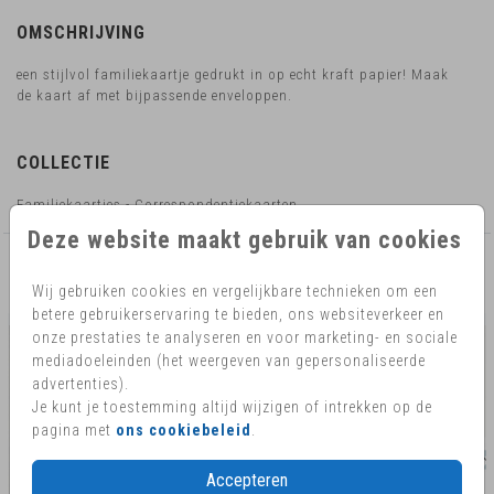
OMSCHRIJVING
een stijlvol familiekaartje gedrukt in op echt kraft papier! Maak
de kaart af met bijpassende enveloppen.
COLLECTIE
Familiekaartjes - Correspondentiekaarten
Deze website maakt gebruik van cookies
AANBEVOLEN
Wij gebruiken cookies en vergelijkbare technieken om een
betere gebruikerservaring te bieden, ons websiteverkeer en
onze prestaties te analyseren en voor marketing- en sociale
mediadoeleinden (het weergeven van gepersonaliseerde
advertenties).
Je kunt je toestemming altijd wijzigen of intrekken op de
pagina met
ons cookiebeleid
.
Accepteren